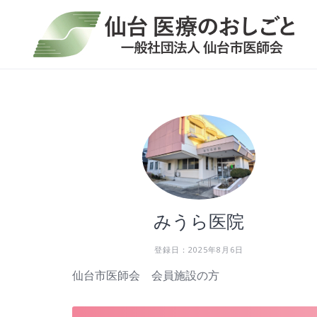
Skip
to
content
みうら医院
登録日：2025年8月6日
仙台市医師会 会員施設の方