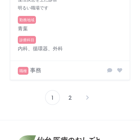
明るい職場です
勤務地域
青葉
診療科目
内科、循環器、外科
事務
職種
1
2
投
稿
の
ペ