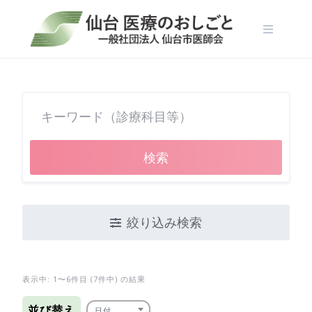
Skip
to
content
検索
絞り込み検索
表示中: 1〜6件目 (7件中) の結果
並び替え
日付